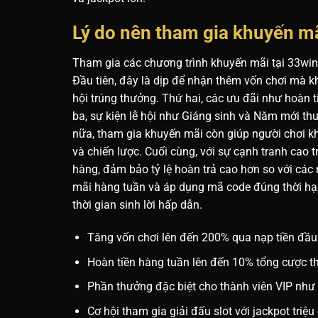
Lý do nên tham gia khuyến m
Tham gia các chương trình khuyến mãi tại 33win t
Đầu tiên, đây là dịp để nhận thêm vốn chơi mà kh
hội trúng thưởng. Thứ hai, các ưu đãi như hoàn ti
ba, sự kiện lễ hội như Giáng sinh và Năm mới th
nữa, tham gia khuyến mãi còn giúp người chơi k
và chiến lược. Cuối cùng, với sự cạnh tranh cao
hàng, đảm bảo tỷ lệ hoàn trả cao hơn so với các 
mãi hàng tuần và áp dụng mã code đúng thời hạn
thời gian sinh lời hấp dẫn.
Tăng vốn chơi lên đến 200% qua nạp tiền đầu 
Hoàn tiền hàng tuần lên đến 10% tổng cược t
Phần thưởng đặc biệt cho thành viên VIP như 
Cơ hội tham gia giải đấu slot với jackpot triệu