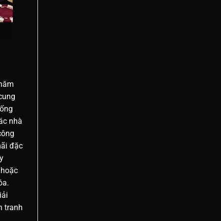
 năm
 cung
hống
các nhà
công
mãi đặc
y
 hoặc
óa.
iải
h tranh