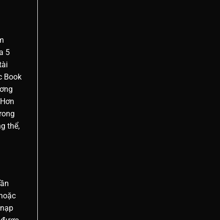
ằm
a 5
tài
c Book
ương
. Hơn
Trong
g thể,
lần
 hoặc
 nạp