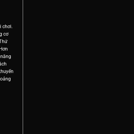
 chơi.
g cơ
 Thứ
 Hơn
 năng
ách
 khuyến
hoảng