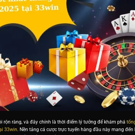
i rộn ràng, và đây chính là thời điểm lý tưởng để khám phá
tổn
ại 33win
. Nền tảng cá cược trực tuyến hàng đầu này mang đến