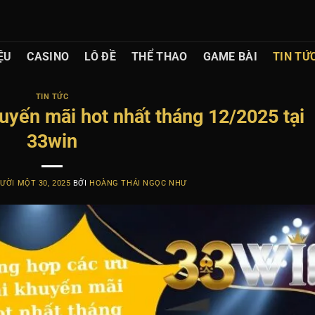
ỆU
CASINO
LÔ ĐỀ
THỂ THAO
GAME BÀI
TIN TỨ
TIN TỨC
uyến mãi hot nhất tháng 12/2025 tại
33win
ỜI MỘT 30, 2025
BỞI
HOÀNG THÁI NGỌC NHƯ