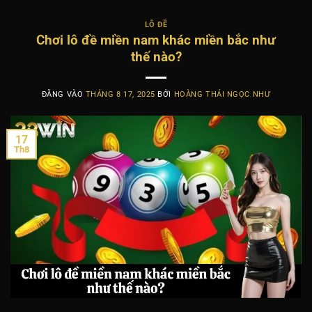
LÔ ĐỀ
Chơi lô đề miền nam khác miền bắc như
thế nào?
ĐĂNG VÀO
THÁNG 8 17, 2025
BỞI
HOÀNG THÁI NGỌC NHƯ
17
Th8