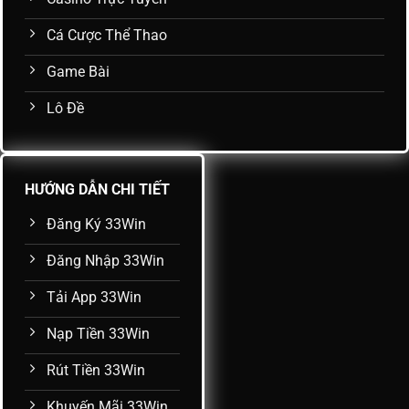
Cá Cược Thể Thao
Game Bài
Lô Đề
HƯỚNG DẪN CHI TIẾT
Đăng Ký 33Win
Đăng Nhập 33Win
Tải App 33Win
Nạp Tiền 33Win
Rút Tiền 33Win
Khuyến Mãi 33Win