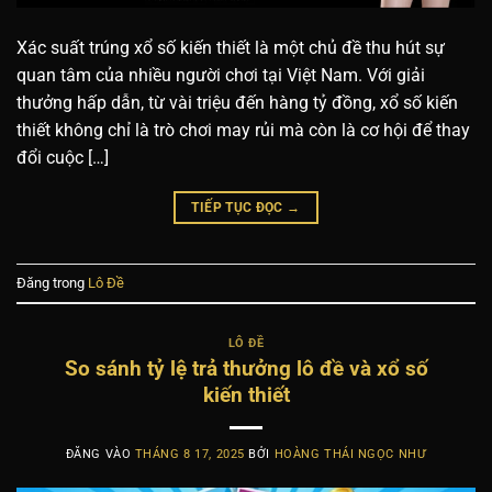
Xác suất trúng xổ số kiến thiết là một chủ đề thu hút sự
quan tâm của nhiều người chơi tại Việt Nam. Với giải
thưởng hấp dẫn, từ vài triệu đến hàng tỷ đồng, xổ số kiến
thiết không chỉ là trò chơi may rủi mà còn là cơ hội để thay
đổi cuộc […]
TIẾP TỤC ĐỌC
→
Đăng trong
Lô Đề
LÔ ĐỀ
So sánh tỷ lệ trả thưởng lô đề và xổ số
kiến thiết
ĐĂNG VÀO
THÁNG 8 17, 2025
BỞI
HOÀNG THÁI NGỌC NHƯ