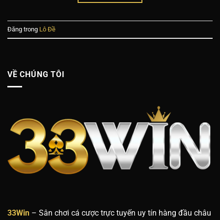
Đăng trong
Lô Đề
VỀ CHÚNG TÔI
33Win
– Sân chơi cá cược trực tuyến uy tín hàng đầu châu