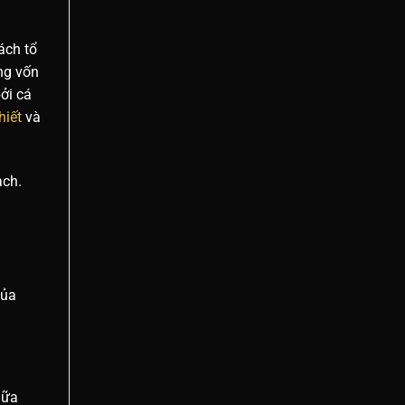
ách tổ
ộng vốn
ởi cá
hiết
và
ạch.
của
iữa