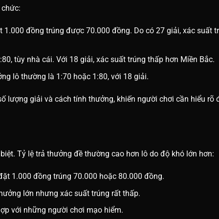
 chức:
 đặt 1.000 đồng trúng được 70.000 đồng. Do có 27 giải, xác suất t
:80, tùy nhà cái. Với 18 giải, xác suất trúng thấp hơn Miền Bắc.
ng lô thường là 1:70 hoặc 1:80, với 18 giải.
 lượng giải và cách tính thưởng, khiến người chơi cần hiểu rõ đ
 biệt. Tỷ lệ trả thưởng đề thường cao hơn lô do độ khó lớn hơn:
ức đặt 1.000 đồng trúng 70.000 hoặc 80.000 đồng.
thưởng lớn nhưng xác suất trúng rất thấp.
 hợp với những người chơi mạo hiểm.