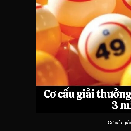
Cơ cấu giả