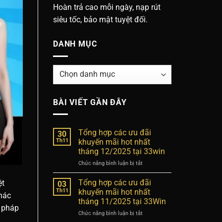
Hoàn trả cao mỗi ngày, nạp rút
siêu tốc, bảo mật tuyệt đối.
DANH MỤC
Danh
mục
BÀI VIẾT GẦN ĐÂY
Tổng hợp các ưu đãi
30
Th11
khuyến mãi hot nhất
tháng 12/2025 tại 33win
Chức năng bình luận bị tắt
ở
Tổng
hợp
Tổng hợp các ưu đãi
ệt
03
các
Th11
khuyến mãi hot nhất
khác
ưu
tháng 11/2025 tại 33Win
đãi
o pháp
Chức năng bình luận bị tắt
ở
khuyến
Tổng