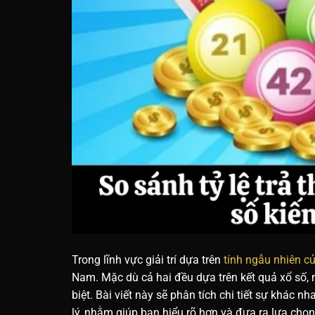
Trong lĩnh vực giải trí dựa trên
tính ngẫu nhiên c
Nam. Mặc dù cả hai đều dựa trên kết quả xổ số, n
biệt. Bài viết này sẽ phân tích chi tiết sự khác n
lý, nhằm giúp bạn hiểu rõ hơn và đưa ra lựa chọ