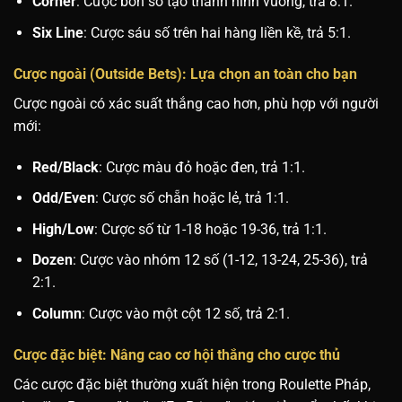
Corner
: Cược bốn số tạo thành hình vuông, trả 8:1.
Six Line
: Cược sáu số trên hai hàng liền kề, trả 5:1.
Cược ngoài (Outside Bets): Lựa chọn an toàn cho bạn
Cược ngoài có xác suất thắng cao hơn, phù hợp với người
mới:
Red/Black
: Cược màu đỏ hoặc đen, trả 1:1.
Odd/Even
: Cược số chẵn hoặc lẻ, trả 1:1.
High/Low
: Cược số từ 1-18 hoặc 19-36, trả 1:1.
Dozen
: Cược vào nhóm 12 số (1-12, 13-24, 25-36), trả
2:1.
Column
: Cược vào một cột 12 số, trả 2:1.
Cược đặc biệt: Nâng cao cơ hội thắng cho cược thủ
Các cược đặc biệt thường xuất hiện trong Roulette Pháp,