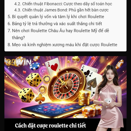
Chiến thuật Fibonacci: Cược theo dãy số toán học
Chiến thuật James Bond: Phủ gần hết bàn cược
Bí quyết quản lý vốn và tâm lý khi chơi Roulette
Bảng tỷ lệ trả thưởng và xác suất thắng chi tiết
Nên chơi Roulette Châu Âu hay Roulette Mỹ để dễ
thắng?
Mẹo và kinh nghiệm xương máu khi đặt cược Roulette