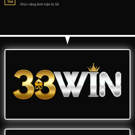
Dạy
hot
Th9
33Win
Chức năng bình luận bị tắt
ở
Value
nhất
Áp
Betting
tháng
Dụng
Hay
10/2025
Value
Nhất
tại
Betting
Cho
33WIN
Hiệu
Người
Quả
Mới
Như
Thế
Nào?