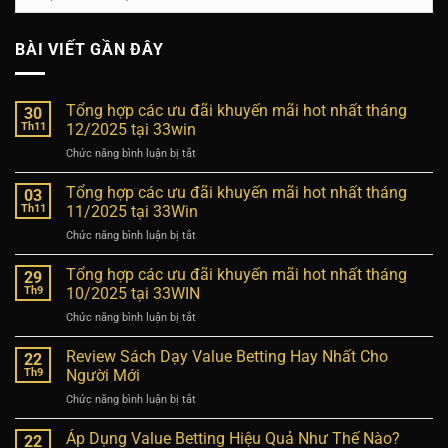
mục
BÀI VIẾT GẦN ĐÂY
Tổng hợp các ưu đãi khuyến mãi hot nhất tháng
30
Th11
12/2025 tại 33win
Chức năng bình luận bị tắt
ở
Tổng
hợp
Tổng hợp các ưu đãi khuyến mãi hot nhất tháng
03
các
Th11
11/2025 tại 33Win
ưu
Chức năng bình luận bị tắt
ở
đãi
Tổng
khuyến
hợp
Tổng hợp các ưu đãi khuyến mãi hot nhất tháng
mãi
29
các
hot
Th9
10/2025 tại 33WIN
ưu
nhất
Chức năng bình luận bị tắt
ở
đãi
tháng
Tổng
khuyến
12/2025
hợp
Review Sách Dạy Value Betting Hay Nhất Cho
mãi
22
tại
các
hot
Th9
Người Mới
33win
ưu
nhất
Chức năng bình luận bị tắt
ở
đãi
tháng
Review
khuyến
11/2025
Sách
Áp Dụng Value Betting Hiệu Quả Như Thế Nào?
mãi
22
tại