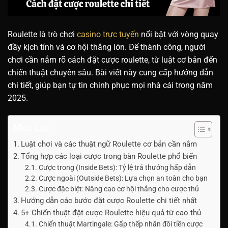
Roulette là trò chơi
casino trực tuyến
nổi bật với vòng quay
đầy kịch tính và cơ hội thắng lớn. Để thành công, người
chơi cần nắm rõ cách đặt cược roulette, từ luật cơ bản đến
chiến thuật chuyên sâu. Bài viết này cung cấp hướng dẫn
chi tiết, giúp bạn tự tin chinh phục mọi nhà cái trong năm
2025.
Mục Lục
Luật chơi và các thuật ngữ Roulette cơ bản cần nắm
Tổng hợp các loại cược trong bàn Roulette phổ biến
Cược trong (Inside Bets): Tỷ lệ trả thưởng hấp dẫn
Cược ngoài (Outside Bets): Lựa chọn an toàn cho bạn
Cược đặc biệt: Nâng cao cơ hội thắng cho cược thủ
Hướng dẫn các bước đặt cược Roulette chi tiết nhất
5+ Chiến thuật đặt cược Roulette hiệu quả từ cao thủ
Chiến thuật Martingale: Gấp thếp nhân đôi tiền cược