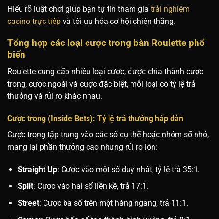
Hiểu rõ luật chơi giúp bạn tự tin tham gia
trải nghiệm
casino trực tiếp
và tối ưu hóa cơ hội chiến thắng.
Tổng hợp các loại cược trong bàn Roulette phổ
biến
Roulette cung cấp nhiều loại cược, được chia thành cược
trong, cược ngoài và cược đặc biệt, mỗi loại có tỷ lệ trả
thưởng và rủi ro khác nhau.
Cược trong (Inside Bets): Tỷ lệ trả thưởng hấp dẫn
Cược trong tập trung vào các số cụ thể hoặc nhóm số nhỏ,
mang lại phần thưởng cao nhưng rủi ro lớn:
Straight Up
: Cược vào một số duy nhất, tỷ lệ trả 35:1.
Split
: Cược vào hai số liền kề, trả 17:1.
Street
: Cược ba số trên một hàng ngang, trả 11:1.