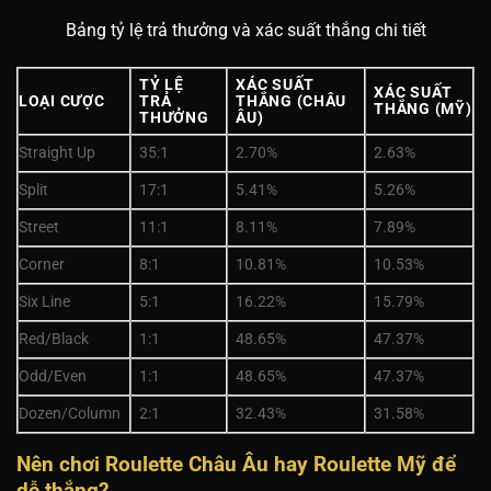
Bảng tỷ lệ trả thưởng và xác suất thắng chi tiết
TỶ LỆ
XÁC SUẤT
XÁC SUẤT
LOẠI CƯỢC
TRẢ
THẮNG (CHÂU
THẮNG (MỸ)
THƯỞNG
ÂU)
Straight Up
35:1
2.70%
2.63%
Split
17:1
5.41%
5.26%
Street
11:1
8.11%
7.89%
Corner
8:1
10.81%
10.53%
Six Line
5:1
16.22%
15.79%
Red/Black
1:1
48.65%
47.37%
Odd/Even
1:1
48.65%
47.37%
Dozen/Column
2:1
32.43%
31.58%
Nên chơi Roulette Châu Âu hay Roulette Mỹ để
dễ thắng?