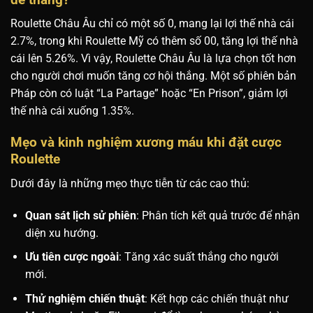
Roulette Châu Âu chỉ có một số 0, mang lại lợi thế nhà cái
2.7%, trong khi Roulette Mỹ có thêm số 00, tăng lợi thế nhà
cái lên 5.26%. Vì vậy, Roulette Châu Âu là lựa chọn tốt hơn
cho người chơi muốn tăng cơ hội thắng. Một số phiên bản
Pháp còn có luật “La Partage” hoặc “En Prison”, giảm lợi
thế nhà cái xuống 1.35%.
Mẹo và kinh nghiệm xương máu khi đặt cược
Roulette
Dưới đây là những mẹo thực tiễn từ các cao thủ:
Quan sát lịch sử phiên
: Phân tích kết quả trước để nhận
diện xu hướng.
Ưu tiên cược ngoài
: Tăng xác suất thắng cho người
mới.
Thử nghiệm chiến thuật
: Kết hợp các chiến thuật như