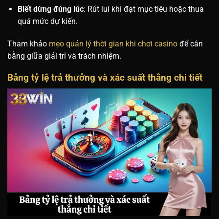
Biết dừng đúng lúc
: Rút lui khi đạt mục tiêu hoặc thua
quá mức dự kiến.
Tham khảo
mẹo quản lý thời gian khi chơi casino
để cân
bằng giữa giải trí và trách nhiệm.
Bảng tỷ lệ trả thưởng và xác suất thắng chi tiết