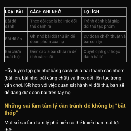
LOẠI BÀI
CÁCH GHI NHỚ
LỢI ÍCH
Bài đã
Theo dõi các lá bài rác đối
Tránh đánh bài giúp
đánh
thủ đánh ra
đối thủ tạo phỏm
Ghi nhớ bài đối thủ ăn để
Dự đoán chiến thuật và
Bài đã ăn
đoán phỏm của họ
bài còn lại
Bài chưa
Đếm các lá bài chưa ra để
Quyết định giữ hoặc
xuất hiện
tính xác suất
đánh bài lẻ
Hãy luyện tập ghi nhớ bằng cách chia bài thành các nhóm
(bài lớn, bài nhỏ, bài cùng chất) và theo dõi liên tục trong
ván chơi. Kết hợp với việc quan sát hành vi đối thủ, bạn sẽ
dễ dàng dự đoán bài trên tay họ.
Những sai lầm tâm lý cần tránh để không bị “bắt
thóp”
Một số sai lầm tâm lý phổ biến có thể khiến bạn mất lợi
thế: