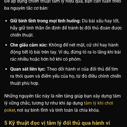
Để áp dụng chiến thuật tâm lý hiệu quả, bạn cần tuân theo
ba nguyên tắc cơ bản:
Giữ bình tĩnh trong mọi tình huống:
Dù bài xấu hay tốt,
hãy giữ tinh thần ổn định để tránh bị đối thủ đoán được
chiến thuật.
Che giấu cảm xúc:
Không để nét mặt, cử chỉ hay hành
động tiết lộ bài trên tay. Ví dụ, đừng tỏ ra lo lắng khi bài
rác nhiều hoặc hớn hở khi có phỏm.
Quan sát liên tục:
Theo dõi hành vi của đối thủ để tìm
ra thói quen và điểm yếu của họ, từ đó điều chỉnh chiến
thuật phù hợp.
Những nguyên tắc này là nền tảng giúp bạn xây dựng tâm
lý vững chắc, tương tự như khi áp dụng
tâm lý khi chơi
poker
, nơi sự bình tĩnh và tính toán là chìa khóa.
5 Kỹ thuật đọc vị tâm lý đối thủ qua hành vi