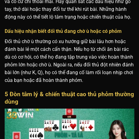
và có cử chỉ thoải mái. Hãy quan sát các dấu hiệu như gõ
tay, thở dài hoặc thay đổi tư thế khi rút bài. Những hành
động này có thể tiết lộ tâm trạng hoặc chiến thuật của họ.
Dấu hiệu nhận biết đối thủ đang chờ ù hoặc có phỏm
Đối thủ chờ ù thường có xu hướng giữ bài lâu hơn hoặc
đánh bài lẻ một cách cẩn thận. Nếu họ từ chối ăn bài rác
dù có cơ hội, có thể họ đang tập trung vào việc hoàn thành
phỏm lớn hoặc chờ ù. Ngoài ra, nếu đối thủ đột nhiên đánh
bài lớn (như K, Q), họ có thể đang cố làm rối loạn nhịp chơi
của bạn hoặc đã hoàn thành phỏm.
5 Đòn tâm lý & chiến thuật cao thủ phỏm thường
dùng