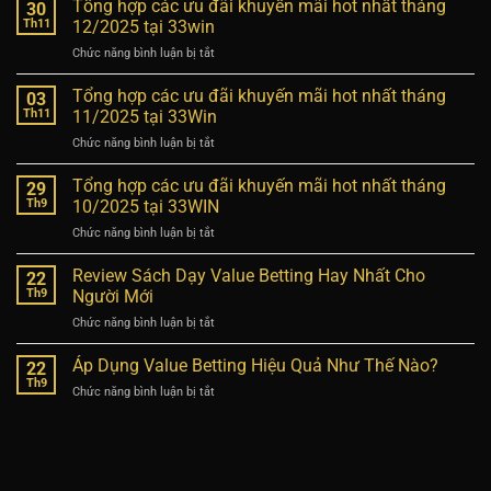
Tổng hợp các ưu đãi khuyến mãi hot nhất tháng
30
Th11
12/2025 tại 33win
Chức năng bình luận bị tắt
ở
Tổng
hợp
Tổng hợp các ưu đãi khuyến mãi hot nhất tháng
03
các
Th11
11/2025 tại 33Win
ưu
Chức năng bình luận bị tắt
ở
đãi
Tổng
khuyến
hợp
Tổng hợp các ưu đãi khuyến mãi hot nhất tháng
mãi
29
các
hot
Th9
10/2025 tại 33WIN
ưu
nhất
Chức năng bình luận bị tắt
ở
đãi
tháng
Tổng
khuyến
12/2025
hợp
Review Sách Dạy Value Betting Hay Nhất Cho
mãi
22
tại
các
hot
Th9
Người Mới
33win
ưu
nhất
Chức năng bình luận bị tắt
ở
đãi
tháng
Review
khuyến
11/2025
Sách
Áp Dụng Value Betting Hiệu Quả Như Thế Nào?
mãi
22
tại
Dạy
hot
Th9
33Win
Chức năng bình luận bị tắt
ở
Value
nhất
Áp
Betting
tháng
Dụng
Hay
10/2025
Value
Nhất
tại
Betting
Cho
33WIN
Hiệu
Người