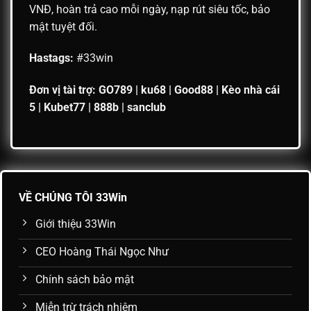
VNĐ, hoàn trả cao mỗi ngày, nạp rút siêu tốc, bảo
mật tuyệt đối.
Hastags:
#33win
Đơn vị tài trợ:
GO789
|
ku68
|
Good88
|
Kèo nhà cái
5
|
Kubet77
|
888b
|
sanclub
VỀ CHÚNG TÔI 33Win
Giới thiệu 33Win
CEO Hoàng Thái Ngọc Như
Chính sách bảo mật
Miễn trừ trách nhiệm