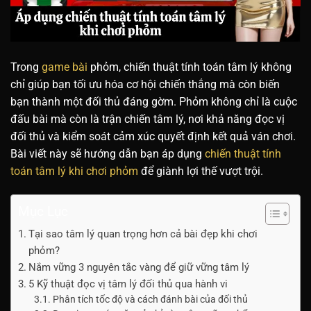
Trong
game bài
phỏm, chiến thuật tính toán tâm lý không
chỉ giúp bạn tối ưu hóa cơ hội chiến thắng mà còn biến
bạn thành một đối thủ đáng gờm. Phỏm không chỉ là cuộc
đấu bài mà còn là trận chiến tâm lý, nơi khả năng đọc vị
đối thủ và kiểm soát cảm xúc quyết định kết quả ván chơi.
Bài viết này sẽ hướng dẫn bạn áp dụng
chiến thuật tính
toán tâm lý khi chơi phỏm
để giành lợi thế vượt trội.
Mục Lục
Tại sao tâm lý quan trọng hơn cả bài đẹp khi chơi
phỏm?
Nắm vững 3 nguyên tắc vàng để giữ vững tâm lý
5 Kỹ thuật đọc vị tâm lý đối thủ qua hành vi
Phân tích tốc độ và cách đánh bài của đối thủ