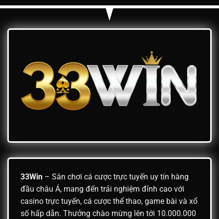
Quả
Mới
Như
Thế
Nào?
33Win
– Sân chơi cá cược trực tuyến uy tín hàng
đầu châu Á, mang đến trải nghiệm đỉnh cao với
casino trực tuyến, cá cược thể thao, game bài và xổ
số hấp dẫn. Thưởng chào mừng lên tới 10.000.000