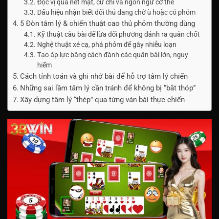
Đọc vị qua nét mặt, cử chỉ và ngôn ngữ cơ thể
Dấu hiệu nhận biết đối thủ đang chờ ù hoặc có phỏm
5 Đòn tâm lý & chiến thuật cao thủ phỏm thường dùng
Kỹ thuật câu bài để lừa đối phương đánh ra quân chốt
Nghệ thuật xé cạ, phá phỏm để gây nhiễu loạn
Tạo áp lực bằng cách đánh các quân bài lớn, nguy
hiểm
Cách tính toán và ghi nhớ bài để hỗ trợ tâm lý chiến
Những sai lầm tâm lý cần tránh để không bị “bắt thóp”
Xây dựng tâm lý “thép” qua từng ván bài thực chiến