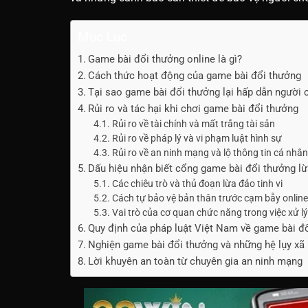
Mục Lục
Game bài đổi thưởng online là gì?
Cách thức hoạt động của game bài đổi thưởng
Tại sao game bài đổi thưởng lại hấp dẫn người 
Rủi ro và tác hại khi chơi game bài đổi thưởng
Rủi ro về tài chính và mất trắng tài sản
Rủi ro về pháp lý và vi phạm luật hình sự
Rủi ro về an ninh mạng và lộ thông tin cá nhân
Dấu hiệu nhận biết cổng game bài đổi thưởng l
Các chiêu trò và thủ đoạn lừa đảo tinh vi
Cách tự bảo vệ bản thân trước cạm bẫy online
Vai trò của cơ quan chức năng trong việc xử lý
Quy định của pháp luật Việt Nam về game bài đ
Nghiện game bài đổi thưởng và những hệ lụy xã 
Lời khuyên an toàn từ chuyên gia an ninh mạng