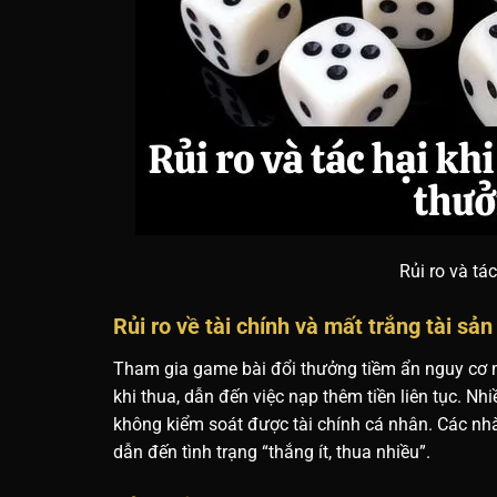
Rủi ro và tá
Rủi ro về tài chính và mất trắng tài sản
Tham gia game bài đổi thưởng tiềm ẩn nguy cơ m
khi thua, dẫn đến việc nạp thêm tiền liên tục. N
không kiểm soát được tài chính cá nhân. Các nhà 
dẫn đến tình trạng “thắng ít, thua nhiều”.