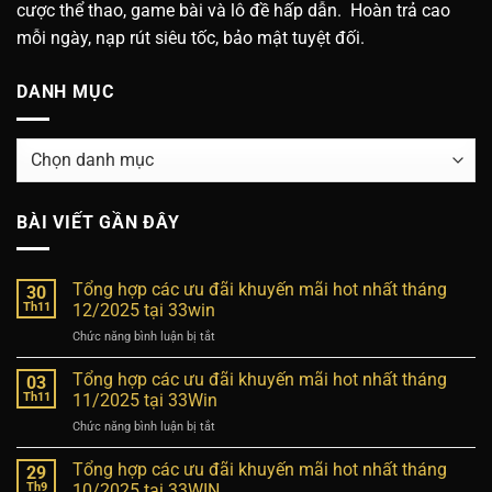
cược thể thao, game bài và lô đề hấp dẫn. Hoàn trả cao
mỗi ngày, nạp rút siêu tốc, bảo mật tuyệt đối.
DANH MỤC
Danh
mục
BÀI VIẾT GẦN ĐÂY
Tổng hợp các ưu đãi khuyến mãi hot nhất tháng
30
Th11
12/2025 tại 33win
Chức năng bình luận bị tắt
ở
Tổng
hợp
Tổng hợp các ưu đãi khuyến mãi hot nhất tháng
03
các
Th11
11/2025 tại 33Win
ưu
Chức năng bình luận bị tắt
ở
đãi
Tổng
khuyến
hợp
Tổng hợp các ưu đãi khuyến mãi hot nhất tháng
mãi
29
các
hot
Th9
10/2025 tại 33WIN