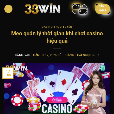
Bỏ
ĐĂNG
ĐĂNG
qua
NHẬP
KÝ
nội
dung
CASINO TRỰC TUYẾN
Mẹo quản lý thời gian khi chơi casino
hiệu quả
ĐĂNG VÀO
THÁNG 8 17, 2025
BỞI
HOÀNG THÁI NGỌC NHƯ
17
Th8