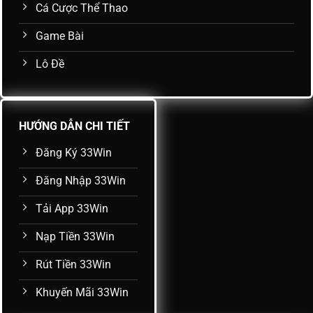
Cá Cược Thể Thao
Game Bài
Lô Đề
HƯỚNG DẪN CHI TIẾT
Đăng Ký 33Win
Đăng Nhập 33Win
Tải App 33Win
Nạp Tiền 33Win
Rút Tiền 33Win
Khuyến Mãi 33Win