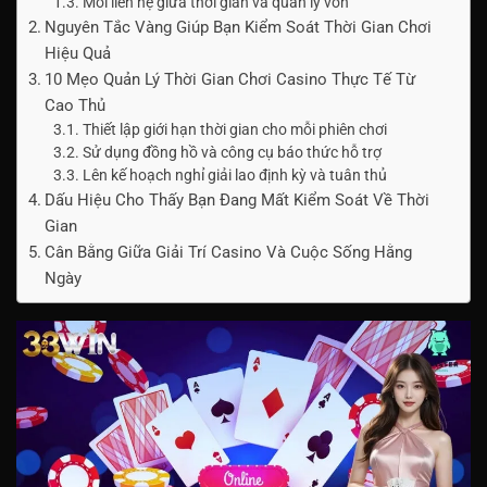
Mối liên hệ giữa thời gian và quản lý vốn
Nguyên Tắc Vàng Giúp Bạn Kiểm Soát Thời Gian Chơi
Hiệu Quả
10 Mẹo Quản Lý Thời Gian Chơi Casino Thực Tế Từ
Cao Thủ
Thiết lập giới hạn thời gian cho mỗi phiên chơi
Sử dụng đồng hồ và công cụ báo thức hỗ trợ
Lên kế hoạch nghỉ giải lao định kỳ và tuân thủ
Dấu Hiệu Cho Thấy Bạn Đang Mất Kiểm Soát Về Thời
Gian
Cân Bằng Giữa Giải Trí Casino Và Cuộc Sống Hằng
Ngày