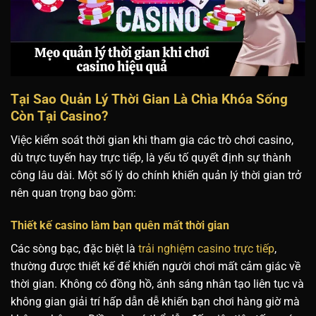
Tại Sao Quản Lý Thời Gian Là Chìa Khóa Sống
Còn Tại Casino?
Việc kiểm soát thời gian khi tham gia các trò chơi casino,
dù trực tuyến hay trực tiếp, là yếu tố quyết định sự thành
công lâu dài. Một số lý do chính khiến quản lý thời gian trở
nên quan trọng bao gồm:
Thiết kế casino làm bạn quên mất thời gian
Các sòng bạc, đặc biệt là
trải nghiệm casino trực tiếp
,
thường được thiết kế để khiến người chơi mất cảm giác về
thời gian. Không có đồng hồ, ánh sáng nhân tạo liên tục và
không gian giải trí hấp dẫn dễ khiến bạn chơi hàng giờ mà