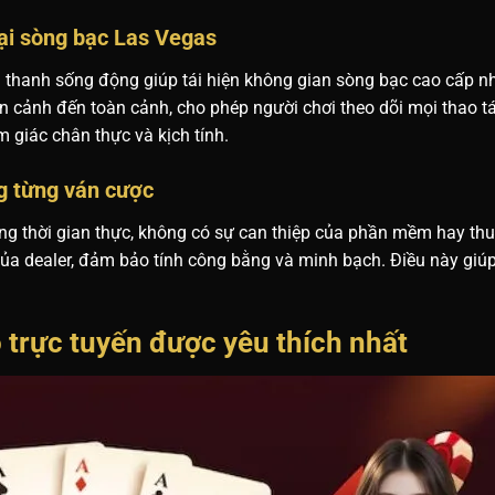
ại sòng bạc Las Vegas
m thanh sống động giúp tái hiện không gian sòng bạc cao cấp n
 cảnh đến toàn cảnh, cho phép người chơi theo dõi mọi thao t
m giác chân thực và kịch tính.
g từng ván cược
trong thời gian thực, không có sự can thiệp của phần mềm hay thu
của dealer, đảm bảo tính công bằng và minh bạch. Điều này giú
 trực tuyến được yêu thích nhất