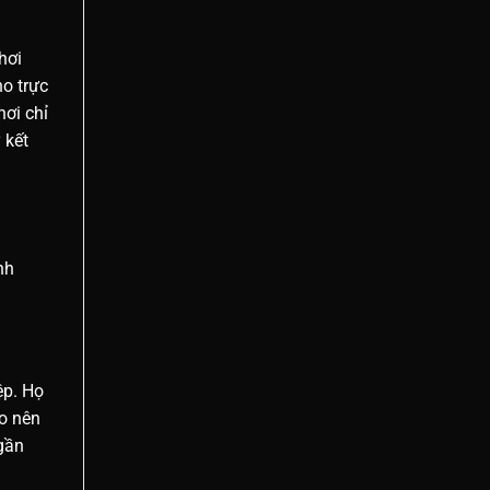
hơi
no trực
nơi chỉ
 kết
nh
ệp. Họ
ạo nên
 gần