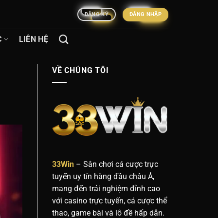
ĐĂNG NHẬP
ĐĂNG KÝ
C
LIÊN HỆ
VỀ CHÚNG TÔI
33Win
– Sân chơi cá cược trực
tuyến uy tín hàng đầu châu Á,
mang đến trải nghiệm đỉnh cao
với casino trực tuyến, cá cược thể
thao, game bài và lô đề hấp dẫn.