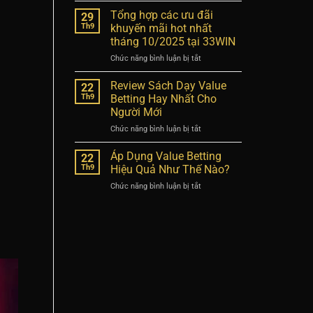
mãi
hợp
hot
Tổng hợp các ưu đãi
29
các
nhất
Th9
khuyến mãi hot nhất
ưu
tháng
tháng 10/2025 tại 33WIN
đãi
12/2025
Chức năng bình luận bị tắt
ở
khuyến
tại
Tổng
mãi
33win
hợp
hot
Review Sách Dạy Value
22
các
nhất
Th9
Betting Hay Nhất Cho
ưu
tháng
Người Mới
đãi
11/2025
Chức năng bình luận bị tắt
ở
khuyến
tại
Review
mãi
33Win
Sách
hot
Áp Dụng Value Betting
22
Dạy
nhất
Th9
Hiệu Quả Như Thế Nào?
Value
tháng
Chức năng bình luận bị tắt
ở
Betting
10/2025
Áp
Hay
tại
Dụng
Nhất
33WIN
Value
Cho
Betting
Người
Hiệu
Mới
Quả
Như
Thế
Nào?