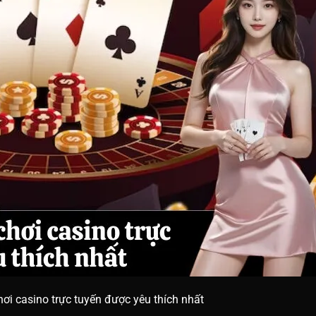
ơi casino trực tuyến được yêu thích nhất