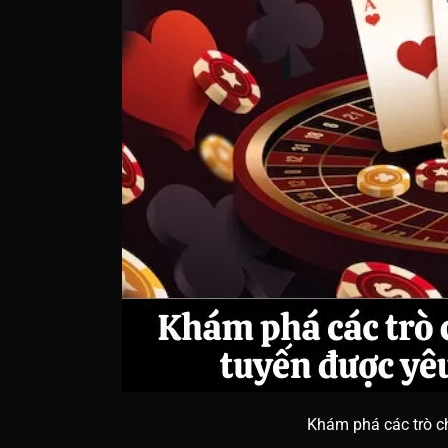
Khám phá các trò ch