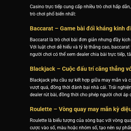
Casino trực tiếp cung cấp nhiều trò chơi hấp dẫn,
trò chơi phổ biến nhất:
Baccarat – Game bài đối kháng kinh đi
Baccarat là trò chơi bài đơn giản nhưng đầy kịch
Với luật chơi dễ hiểu và tỷ lệ thắng cao, baccarat
người chơi có thể xem dealer chia bài trực tiếp, 
Blackjack – Cuộc đấu trí căng thẳng vớ
Blackjack yêu cầu sự kết hợp giữa may mắn và c
vượt quá, đồng thời đánh bại nhà cái. Trải nghi
dealer rút bài, đồng thời cho phép người chơi áp
Roulette – Vòng quay may mắn kỳ diệu
Roulette là biểu tượng của sòng bạc với vòng q
cược vào số, màu hoặc nhóm số, tạo nên sự phấn 